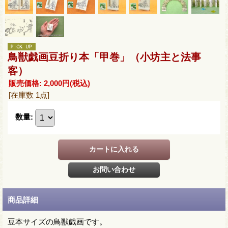
鳥獣戯画豆折り本「甲巻」（小坊主と法事
客）
販売価格
:
2,000円
(税込)
[在庫数 1点]
数量
:
商品詳細
豆本サイズの鳥獣戯画です。