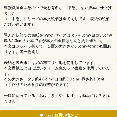
鳥獣戯画全４巻の中で最も有名な 「甲巻」 を豆折本に仕上げ
ました。
（「甲巻」シリーズの本文絵柄は全て同じです。表紙の絵柄
だけが違います）
畳んだ状態での表紙を含めたサイズはタテ4.8cm×ヨコ3.9cm×
厚み1.3cmの豆本ですが本文の全長はなんと約1ｍ57cm。
本文はジャバラ折りで、１面の大きさが3.5cm×4cmで45面あ
ります。黒一色刷り。
表紙と裏表紙には綿の布プリ生地を使用しています。
本文用紙には白に近いクリーム色のラフ書籍を使用していま
す。
本の大きさ タテ約4.8ｃｍ×ヨコ約3.9ｃｍ×厚さ約1.3cm
（手作りのため多少の誤差がでます）
一緒に写っている「おはじき」や「切手」は商品には含まれ
ません。
ホーム
|
お買い物かご