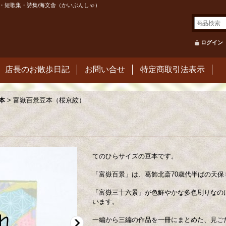
・短歌集・詩集/海文舎（かいぶんしゃ）
ログイン
店長のお散歩日記
お問い合せ
特定商取引法表示
本
>
富嶽百景豆本（桜京紋）
てのひらサイズの豆本です。
「富嶽百景」は、葛飾北斎70歳代半ばの天保
「富嶽三十六景」が色鮮やかな多色刷りなの
います。
一編から三編の作品を一冊にまとめた、見ごた