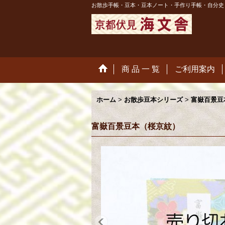
お散歩手帳・豆本・豆本ノート・手作り手帳・自分史
商 品 一 覧
ご利用案内
ホーム
>
お散歩豆本シリーズ
>
富嶽百景豆
富嶽百景豆本（桜京紋）