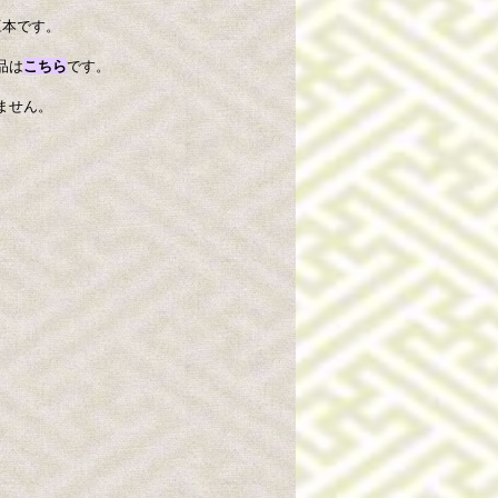
の豆本です。
品は
こちら
です。
ません。