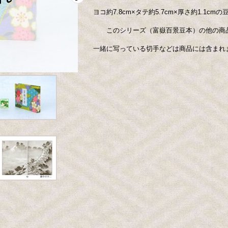
ヨコ約7.8cm×タテ約5.7cm×厚さ約1.1cm
このシリーズ（富嶽百景豆本）の他の商
一緒に写っている切手などは商品には含まれ