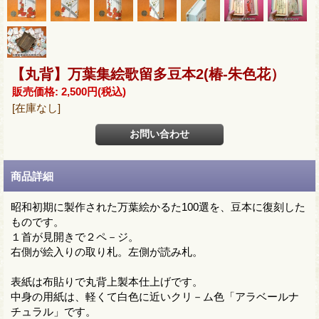
【丸背】万葉集絵歌留多豆本2(椿-朱色花）
販売価格
:
2,500円
(税込)
[在庫なし]
商品詳細
昭和初期に製作された万葉絵かるた100選を、豆本に復刻した
ものです。
１首が見開きで２ペ－ジ。
右側が絵入りの取り札。左側が読み札。
表紙は布貼りで丸背上製本仕上げです。
中身の用紙は、軽くて白色に近いクリ－ム色「アラベールナ
チュラル」です。