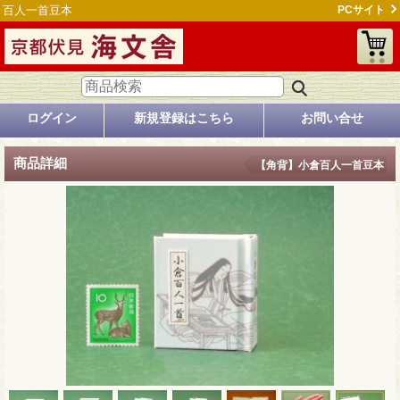
百人一首豆本
PCサイト
ログイン
新規登録はこちら
お問い合せ
商品詳細
【角背】小倉百人一首豆本