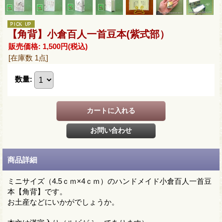
【角背】小倉百人一首豆本(紫式部）
販売価格
:
1,500円
(税込)
[在庫数 1点]
数量
:
商品詳細
ミニサイズ（4.5ｃｍ×4ｃｍ）のハンドメイド小倉百人一首豆
本【角背】です。
お土産などにいかがでしょうか。