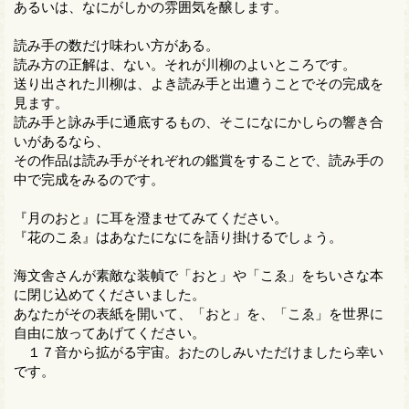
あるいは、なにがしかの雰囲気を醸します。
読み手の数だけ味わい方がある。
読み方の正解は、ない。それが川柳のよいところです。
送り出された川柳は、よき読み手と出遭うことでその完成を
見ます。
読み手と詠み手に通底するもの、そこになにかしらの響き合
いがあるなら、
その作品は読み手がそれぞれの鑑賞をすることで、読み手の
中で完成をみるのです。
『月のおと』に耳を澄ませてみてください。
『花のこゑ』はあなたになにを語り掛けるでしょう。
海文舎さんが素敵な装幀で「おと」や「こゑ」をちいさな本
に閉じ込めてくださいました。
あなたがその表紙を開いて、「おと」を、「こゑ」を世界に
自由に放ってあげてください。
１７音から拡がる宇宙。おたのしみいただけましたら幸い
です。