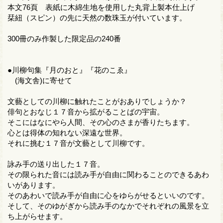
本文76頁 表紙に木綿生地を使用した丸背上製本仕上げ
栞紐（スピン）の先に天然の数珠玉が付いています。
300冊のみ作製した限定品の240番
●川柳句集『月のおと』『花のこゑ』
(海文舎)に寄せて
文藝としての川柳に触れたことがおありでしょうか？
俳句とおなじ１７音から拡がることばの宇宙。
そこにはなにやら人間、その心のさまが香りたちます。
心とは得体の知れない深遠な世界。
それに挑む１７音が文藝として川柳です。
詠み手の送り出した１７音。
その限られた音には読み手が自由に関わることのできるあわ
いがあります。
そのあわいで読み手が自由に心をゆらがせるといいのです。
そして、そのゆがぎから読み手のなかでそれぞれの風景を立
ち上がらせます。