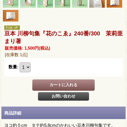
豆本 川柳句集『花のこゑ』240番/300 茉莉亜
まり著
販売価格
:
1,500円
(税込)
[在庫数 1点]
数量
:
商品詳細
ヨコ約５cm タテ約5.8cmのかわいい豆本川柳句集です。