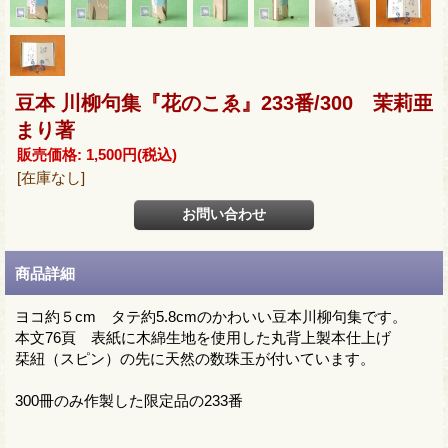
豆本 川柳句集『花のこゑ』233番/300 茉莉亜
まり著
販売価格
:
1,500円
(税込)
[在庫なし]
商品詳細
ヨコ約５cm タテ約5.8cmのかわいい豆本川柳句集です。
本文76頁 表紙に木綿生地を使用した丸背上製本仕上げ
栞紐（スピン）の先に天然の数珠玉が付いています。
300冊のみ作製した限定品の233番