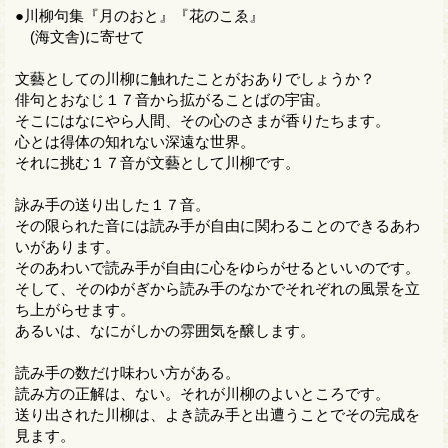
●川柳句集『月のおと』『花のこゑ』
(海文舎)に寄せて
文藝としての川柳に触れたことがおありでしょうか？
俳句とおなじ１７音から拡がることばの宇宙。
そこにはなにやら人間、その心のさまが香りたちます。
心とは得体の知れない深遠な世界。
それに挑む１７音が文藝として川柳です。
詠み手の送り出した１７音。
その限られた音には読み手が自由に関わることのできるあわ
いがあります。
そのあわいで読み手が自由に心をゆらがせるといいのです。
そして、そのゆがぎから読み手のなかでそれぞれの風景を立
ち上がらせます。
あるいは、なにがしかの雰囲気を醸します。
読み手の数だけ味わい方がある。
読み方の正解は、ない。それが川柳のよいところです。
送り出された川柳は、よき読み手と出遭うことでその完成を
見ます。