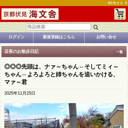
PCサイト
ログイン
新規登録はこちら
お問い合せ
店長のお散歩日記
一覧
◎◎◎先頭は、ナァ～ちゃん⇔そしてミィ～
ちゃん⇔よろよろと姉ちゃんを追いかける、
マァ～君
2025年11月25日