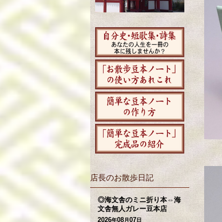
店長のお散歩日記
◎海文舎のミニ折り本⇔海
文舎無人ガレー豆本店
2026
08
07
年
月
日