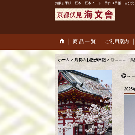
お散歩手帳・豆本・豆本ノート・手作り手帳・自分史
商 品 一 覧
ご利用案内
ホーム
>
店長のお散歩日記
>
◎→→→『鳥
◎→
2025