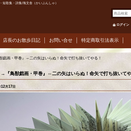
・短歌集・詩集/海文舎（かいぶんしゃ）
ログイン
店長のお散歩日記
お問い合せ
特定商取引法表示
獣戯画・甲巻』⇔二の矢はいらぬ！命矢で打ち抜いてやる！
→→『鳥獣戯画・甲巻』⇔二の矢はいらぬ！命矢で打ち抜いて
12
17
年
月
日