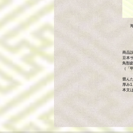
海文
商品
豆本
鳥獣
（「
畳んだ
厚み1
本文は