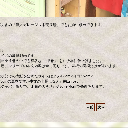
舎の「無人ガレージ豆本売り場」でもお買い求めできます。
説明
サイズの鳥獣戯画です。
戯画全４巻の中でも有名な 「甲巻」 を豆折本に仕上げました。
甲巻」シリーズの本文内容は全て同じです。表紙の図柄だけが違います）
状態での表紙を含めたサイズはタテ4.8cm×ヨコ3.9cm×
.3cmの豆本ですが本文の全長はなんと約1ｍ57cm。
ジャバラ折りで、１面の大きさが3.5cm×4cmで45面あります。
«
前
次
»