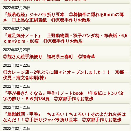
2022年02月25日
『般若心経』ジャバラ折り豆本 ◎着物帯に隠れる6ｍｍの薄
さ ◎上品な正絹表紙 ◎京都手作りお散歩
2022年02月24日
『遠足気分ノ－ト』 上野動物園・双子パンダ柄・布表紙・6,5
ｃｍ×9ｃｍ・88頁 ◎京都手作りお散歩
2022年02月23日
◎熊さん絵手紙便り 福島県三春町 ◎福寿草
2022年02月22日
◎カレ－ジ店⇔2年ぶりに細々とオ－プンしました！！ 京都・
伏見・海文舎印刷(株）
2022年02月21日
『字が書きたくなる』手作りノ－トbook /羊皮紙にトンパ文
字の飾り・Ｂ６判184頁 ◎京都手作りお散歩
2022年02月21日
『鳥獣戯画・甲巻』 ちょろい！ちょろい！そのよだれ火炎は
なんだ！！◎手折りジャバラ折り豆本 ◎京都手作りお散歩
2022年02月21日