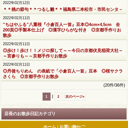
2022年02月12日
＊＊桃の節句＊＊つるし雛＊＊福島県二本松市・市民センタ－
2022年02月11日
”ちはやふる”八重桜『小倉百人一首』豆本◎4cm×4,5cm 全
200頁◎手製本仕上げ ◎漢字ひらがな付き ◎京都手作りお
散歩
2022年02月11日
◎歩け！歩け！！メジロ探して～～今日の京都伏見稲荷大社～
～宮参りも～～京都手作りお散歩
2022年02月11日
◎丹後ちりめん の表紙で「小倉百人一首」豆本 ◎桜サクラ
さくら ◎京都手作りお散歩
(20件/36件)
|
1
2
次のページ
»
店長のお散歩日記カテゴリ
ホーム
|
お買い物かご