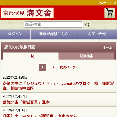
PCサイト
ログイン
新規登録はこちら
お問い合せ
店長のお散歩日記
ホーム
一覧
記事検索
|
1
2
次のページ
»
2022年02月28日
◎筒の中に「シジュウカラ」が yamatoのブログ 様 撮影写
真 川崎市中原区
2022年02月27日
葛飾北斎「富嶽百景」豆本
2022年02月26日
◎不知火（みかん）が鹿児島・出水市から