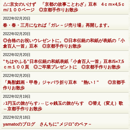
△□京女のいけず 「京都の故事ことわざ」豆本 4ｃｍ×4,5ｃ
ｍ/１００ページ ◎京都手作りお散歩
2022年02月20日
春・春・三月になれば「ガレ－ジ売り場」再開します。
2022年02月20日
◎合格のお祝いウレゼントに。◎日本伝統の和紙が表紙の「小
倉百人一首」豆本 ◎京都手作りお散歩
2022年02月20日
”ちはやふる”日本伝統の和紙表紙「小倉百人一首」豆本/5×7,5
ｃｍ１００頁 ◎ご卒業プレゼントに ◎京都手作りお散歩
2022年02月20日
「鳥獣戯画・甲巻」ジャバラ折り豆本 ”熱い！” ◎京都手
作りお散歩
2022年02月19日
♪1円玉の旅がらす♪⇔じゃ銭玉の旅がらす ◎替え（変え）歌
⇔京都手作りお散歩
2022年02月18日
yamatoのブログ さんちに”メジロ”のペァ－