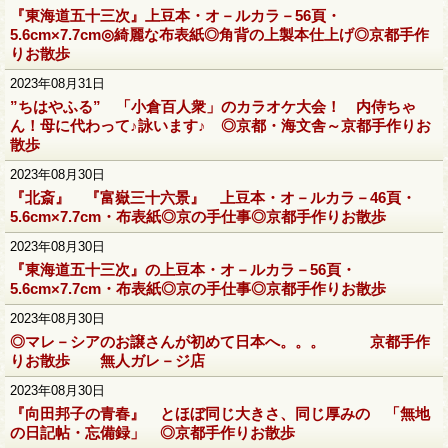
『東海道五十三次』上豆本・オ－ルカラ－56頁・
5.6cm×7.7cm◎綺麗な布表紙◎角背の上製本仕上げ◎京都手作
りお散歩
2023年08月31日
”ちはやふる” 「小倉百人衆」のカラオケ大会！ 内侍ちゃ
ん！母に代わって♪詠います♪ ◎京都・海文舎～京都手作りお
散歩
2023年08月30日
『北斎』 『富嶽三十六景』 上豆本・オ－ルカラ－46頁・
5.6cm×7.7cm・布表紙◎京の手仕事◎京都手作りお散歩
2023年08月30日
『東海道五十三次』の上豆本・オ－ルカラ－56頁・
5.6cm×7.7cm・布表紙◎京の手仕事◎京都手作りお散歩
2023年08月30日
◎マレ－シアのお譲さんが初めて日本へ。。。 京都手作
りお散歩 無人ガレ－ジ店
2023年08月30日
『向田邦子の青春』 とほぼ同じ大きさ、同じ厚みの 「無地
の日記帖・忘備録」 ◎京都手作りお散歩