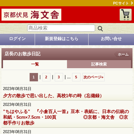
PCサイト
ログイン
新規登録はこちら
お問い合せ
店長のお散歩日記
ホーム
一覧
記事検索
|
|
|
...
1
2
3
5
次のページ
»
2023年08月31日
夕方の散歩で思い出した、高校1年の時（忘備録）
2023年08月31日
”ちはやふる” 『小倉百人一首』豆本・表紙に、日本の伝統の
和紙・5cm×7.5cm・100頁 ◎京都・海文舎 ◎京
都手作りお散歩
2023年08月31日