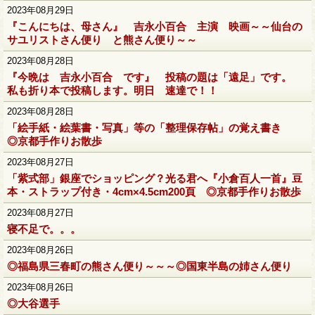
2023年08月29日
『こんにちは、母さん』 吉永小百合 主演 映画～～仙台の
サユリストさん便り と熊さん便り～～
2023年08月28日
『今晩は 吉永小百合 です』 投稿の題は「遠足」です。
私も折り本で投稿します。明日 速達で！！
2023年08月28日
「絵手紙・絵葉書・写真」等の「整理保存帖」の覚え書き
◎京都手作りお散歩
2023年08月27日
「紫式部」銀座でショッピング？光る君へ『小倉百人一首』豆
本・ストラップ付き・4cm×4.5cm200頁 ◎京都手作りお散歩
2023年08月27日
寝不足で。。。
2023年08月26日
◎福島県三春町の熊さん便り～～～◎国東半島の姉さん便り
2023年08月26日
◎大谷選手