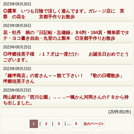
2023年08月26日
◎露草 いつも日陰で涼しく遊んでます。ガレ－ジ店に 芙
蓉 の花を 京都手作りお散歩
2023年08月26日
花・牡丹 柄の「日記帖・忘備録」Ｂ6判・184頁・簡単罫でタ
テ・ヨコ書き自由・丸背の上製本 ◎京都手作りお散歩
2023年08月25日
◎坪郷佳英子様 ♪１７才は一度だけ♪ お誕生日おめでとう
ございます。
2023年08月23日
「鎌坪商店」の皆さん～～観て下さい！ 『歌の日曜散歩」
坪郷佳英子さん
2023年08月23日
岡山駅前の「西川公園」→→→一颯かん河岡さんのＦＢから持
ち出しました。
(20件/81件)
|
|
|
...
1
2
3
5
次のページ
»