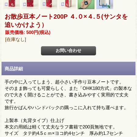
お散歩豆本ノート200P ４.０×４.５(サンタを
追いかけよう）
販売価格
:
500円
(税込)
[在庫なし]
商品詳細
手の中に入ってしまう、超小さい手作り豆本ノートです。
そのまま飾っても可愛らしく、また「OHK180方式」の製本な
ので大きく開けることができ、書き込みやすく実用的で丈夫
です。
旅行かばんやハンドバックの隅っこに入れて持ち運べます。
上製本（丸背タイプ）仕上げ
本文の用紙は軽くて丈夫なラフ書籍で200頁無地です。
サイズ タテ約4.5ｃｍ×ヨコ約4センチ 厚み約1.7センチ