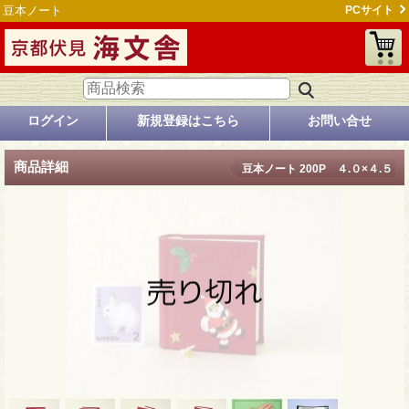
豆本ノート
PCサイト
ログイン
新規登録はこちら
お問い合せ
商品詳細
豆本ノート 200P ４.０×４.５