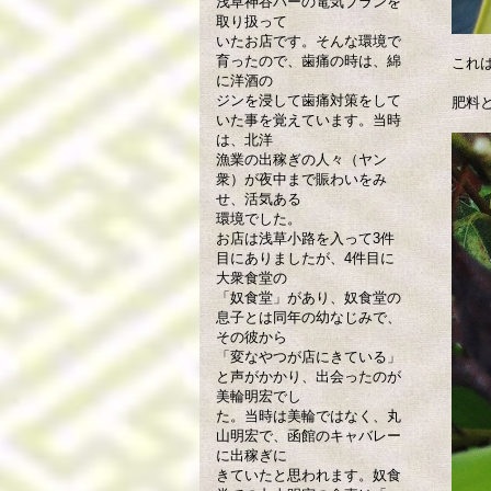
浅草神谷バーの電気ブランを
取り扱って
いたお店です。そんな環境で
育ったので、歯痛の時は、綿
これ
に洋酒の
ジンを浸して歯痛対策をして
肥料
いた事を覚えています。当時
は、北洋
漁業の出稼ぎの人々（ヤン
衆）が夜中まで賑わいをみ
せ、活気ある
環境でした。
お店は浅草小路を入って3件
目にありましたが、4件目に
大衆食堂の
「奴食堂」があり、奴食堂の
息子とは同年の幼なじみで、
その彼から
「変なやつが店にきている」
と声がかかり、出会ったのが
美輪明宏でし
た。当時は美輪ではなく、丸
山明宏で、函館のキャバレー
に出稼ぎに
きていたと思われます。奴食