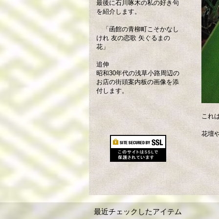
最後に石川啄木の私の好き句
を紹介します。
「函館の青柳町こそかなし
けれ 友の恋歌 矢ぐるまの
花」
追伸
昭和30年代の浅草小路周辺の
お店の街頭案内板の画像を添
付します。
これ
花壇
最近チェックしたアイテム