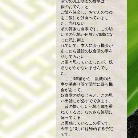
堂での丸山明宏の食事は「一
個のおでん」と
ご飯を注文し、おでんのつゆ
をご飯にかけ食べていまし
た。売れない
頃の質素な食事です。この幼
い頃の記憶が何故か78歳にな
った私に刻ま
れていて、本人に会う機会が
あったら函館の奴食堂の事を
話してみたい
と常々思っていましたが、残
念ながらかないませんでし
た。
ここ3年前から、親戚の法
事や墓参り等で函館に帰る機
会があって、
奴食堂の幼なじみと、この思
い出話しが必ずでできます。
昔の懐かしい記憶も歳を重
ねてくると、なおさら鮮明に
蘇ってくる
と実感しているこの頃です。
今年も10月には帰函する予定
です。