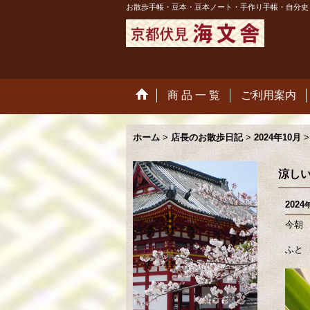
お散歩手帳・豆本・豆本ノート・手作り手帳・自分史
商 品 一 覧
ご利用案内
ホーム
>
店長のお散歩日記
>
2024年10月
>
涼し
2024
今朝
ふと