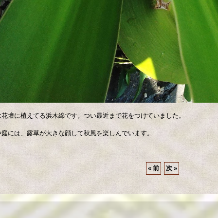
は花壇に植えてる浜木綿です。つい最近まで花をつけていました。
や庭には、露草が大きな顔して秋風を楽しんでいます。
«
前
次
»