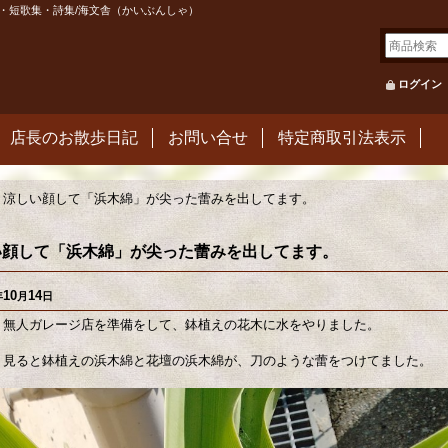
・短歌集・詩集/海文舎（かいぶんしゃ）
ログイン
店長のお散歩日記
お問い合せ
特定商取引法表示
涼しい顔して「浜木綿」が尖った蕾みを出してます。
い顔して「浜木綿」が尖った蕾みを出してます。
10
14
年
月
日
 無人ガレージ店を準備をして、鉢植えの花木に水をやりました。
 見ると鉢植えの浜木綿と花壇の浜木綿が、刀のような蕾をつけてました。