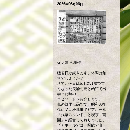
2026
08
06
年
月
日
火ノ浦 久雄様
猛暑日が続きます。体調は如
何でしょうか？
さて、今日は6月に91歳で亡
くなった美輪明宏と函館で出
会った時の
エピソードを紹介します。
私の郷里は函館で、昭和30年
代に父は松風町でビアホール
「浅草スタンド」と喫茶「南
園」を経営しておりました。
ビアホールでは、函館で唯一