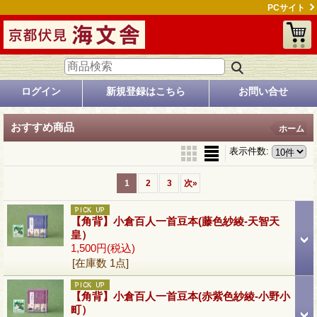
PCサイト
ログイン
新規登録はこちら
お問い合せ
おすすめ商品
ホーム
表示件数
:
1
2
3
次
»
【角背】小倉百人一首豆本(藤色紗綾-天智天
皇）
1,500円
(税込)
[在庫数 1点]
【角背】小倉百人一首豆本(赤紫色紗綾-小野小
町）