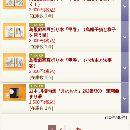
く！）
2,000円
(税込)
[在庫数 1点]
鳥獣戯画豆折り本「甲巻」（烏帽子猫と様子
を伺う鼠）
2,000円
(税込)
[在庫数 1点]
鳥獣戯画豆折り本「甲巻」（小坊主と法事
客）
2,000円
(税込)
[在庫数 1点]
豆本 川柳句集『月のおと』262番/300 茉莉亜
まり著
1,500円
(税込)
[在庫数 1点]
(10件/30件)
1
2
3
次
»