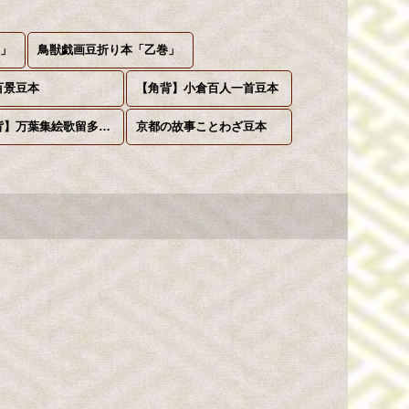
巻」
鳥獣戯画豆折り本「乙巻」
百景豆本
【角背】小倉百人一首豆本
【丸背】万葉集絵歌留多豆本
京都の故事ことわざ豆本