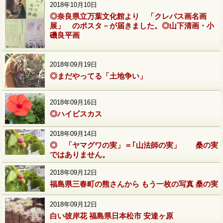
2018年10月10日
◎奈良県立万葉文化館より 「クレパス画名画
展」 のポスタ－が届きました。◎山下清画・小
磯良平画
2018年09月19日
◎まだやってる「土地争い」
2018年09月16日
◎ハイビスカス
2018年09月14日
◎ 「ヤマグワの実」＝｢山法師の実」 桑の実
ではありません。
2018年09月12日
福島県三春町の熊さんから もう一枚の写真 桑の実
2018年09月12日
白い彼岸花 福島県日本松市 安達ヶ原