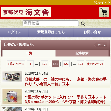
PCサイト
ログイン
新規登録はこちら
お問い合せ
店長のお散歩日記
ホーム
一覧
記事検索
...
|
|
|
|
...
«
前のページ
1
120
121
122
124
次のページ
»
2018年11月04日
◎紫式部 の 袖の中にも。 京都・海文舎の手
作り「小倉百人一首」豆本
2018年11月03日
**里の秋*ポケットに入れて** 手作り豆本ノ－ト
3,5ｃｍ×4ｃｍ200ペ－ジ**京都・海文舎印刷(株）
2018年11月03日