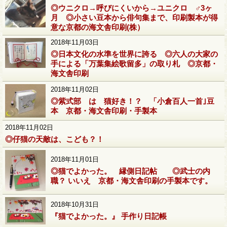
◎ウニクロ→呼びにくいから→ユニクロ ♂3ヶ
月 ◎小さい豆本から俳句集まで、印刷製本が得
意な京都の海文舎印刷(株）
2018年11月03日
◎日本文化の水準を世界に誇る ◎六人の大家の
手による「万葉集絵歌留多」の取り札 ◎京都・
海文舎印刷
2018年11月02日
◎紫式部 は 猫好き！？ 「小倉百人一首｣豆
本 京都・海文舎印刷・手製本
2018年11月02日
◎仔猫の天敵は、こども？！
2018年11月01日
◎猫でよかった。 縁側日記帖 ◎武士の内
職？ いいえ 京都・海文舎印刷の手製本です。
2018年10月31日
『猫でよかった。』 手作り日記帳