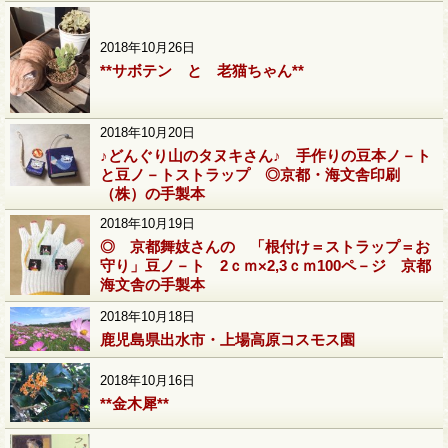
2018年10月26日
**サボテン と 老猫ちゃん**
2018年10月20日
♪どんぐり山のタヌキさん♪ 手作りの豆本ノ－ト
と豆ノ－トストラップ ◎京都・海文舎印刷
（株）の手製本
2018年10月19日
◎ 京都舞妓さんの 「根付け＝ストラップ＝お
守り」豆ノ－ト 2ｃｍ×2,3ｃｍ100ペ－ジ 京都
海文舎の手製本
2018年10月18日
鹿児島県出水市・上場高原コスモス園
2018年10月16日
**金木犀**