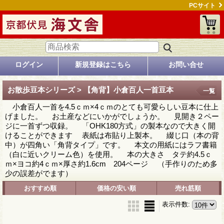
PCサイト
ログイン
新規登録はこちら
お問い合せ
お散歩豆本シリーズ > 【角背】小倉百人一首豆本
一覧
小倉百人一首を4.5ｃｍ×4ｃｍのとても可愛らしい豆本に仕上
げました。 お土産などにいかがでしょうか。 見開き２ペー
ジに一首ずつ収録。 「OHK180方式」の製本なので大きく開
けることができます 表紙は布貼り上製本。 綴じ口（本の背
中）が四角い「角背タイプ」です。 本文の用紙にはラフ書籍
（白に近いクリーム色）を使用。 本の大きさ タテ約4.5ｃ
ｍ×ヨコ約4ｃｍ×厚さ約1.6cm 204ページ （手作りのため多
少の誤差がでます）
おすすめ順
価格の安い順
売れ筋順
表示件数
: