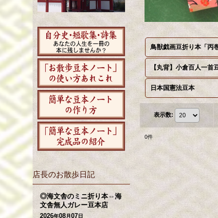
鳥獣戯画豆折り本「丙
【丸背】小倉百人一首
日本国憲法豆本
表示数
:
0
件
店長のお散歩日記
◎海文舎のミニ折り本⇔海
文舎無人ガレー豆本店
2026
08
07
年
月
日