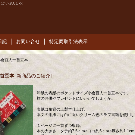
（かいぶんしゃ）
日記
お問い合せ
特定商取引法表示
小倉百人一首豆本
一首豆本
[
新商品のご紹介
]
和紙の表紙のポケットサイズ小倉百人一首豆本です。
旅のお供やプレゼントにいかがでしょうか。
表紙は角背の上製本仕上げ、
本文の用紙には白に近いクリーム色のラフ書籍を使用し
１ページに一首ずつ収録。
本の大きさ タテ約7.5ｃｍ×ヨコ約5ｃｍ×厚さ約1.1cm