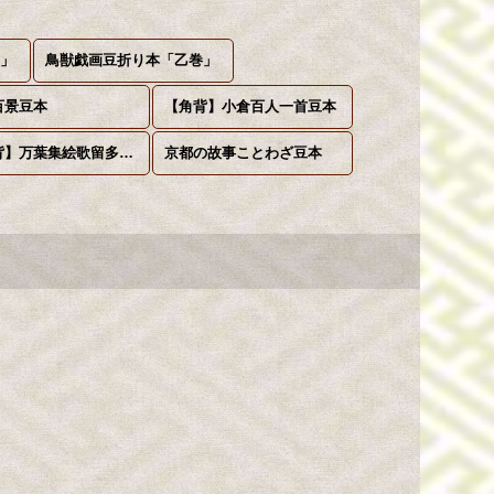
巻」
鳥獣戯画豆折り本「乙巻」
百景豆本
【角背】小倉百人一首豆本
【丸背】万葉集絵歌留多豆本
京都の故事ことわざ豆本