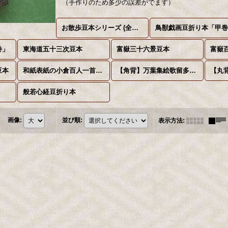
（手作りのため多少の誤差がでます）
お散歩豆本シリーズ (全商品)
鳥獣戯画豆折り本「甲
巻」
東海道五十三次豆本
富嶽三十六景豆本
富嶽
豆本
和紙表紙の小倉百人一首豆本
【角背】万葉集絵歌留多豆本
般若心経豆折り本
画像
:
並び順
:
表示方法
: