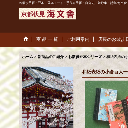
お散歩手帳・豆本・豆本ノート・手作り手帳・自分史・短歌集・詩集/海文舎
商 品 一 覧
ご利用案内
店長のお散歩
ホーム
>
新商品のご紹介
>
お散歩豆本シリーズ
>
和紙表紙の
和紙表紙の小倉百人